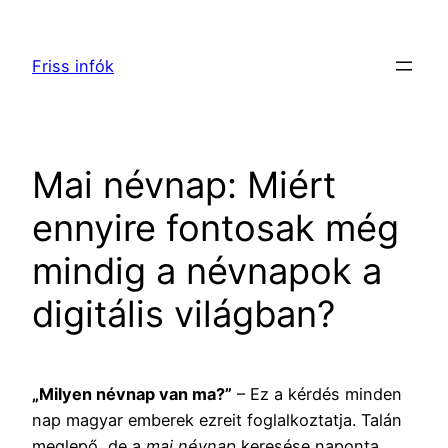
Ugrás
a
Friss infók
tartalomhoz
Mai névnap: Miért
ennyire fontosak még
mindig a névnapok a
digitális világban?
„Milyen névnap van ma?”
– Ez a kérdés minden
nap magyar emberek ezreit foglalkoztatja. Talán
meglepő, de a
mai névnap
keresése naponta